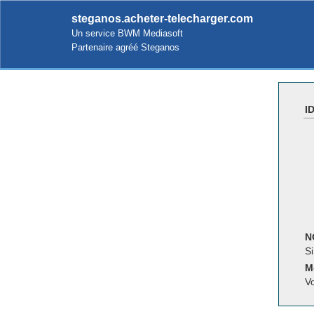
steganos.acheter-telecharger.com
Un service BWM Mediasoft
Partenaire agréé Steganos
I
N
Si
M
V